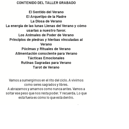
CONTENIDO DEL TALLER GRABADO
El Sentido del Verano
El Arquetipo de la Madre
La Diosa de Verano
La energía de las lunas Llenas del Verano y cómo
usarlas a nuestro favor.
Los Animales de Poder de Verano
Principios de piedras y hierbas vinculadas al
Verano
Pócimas y Rituales de Verano
Alimentación consciente para Verano
Tácticas Emocionales
Rutinas Sagradas para Verano
Tarot de Verano
Vamos a sumergirnos en el rito del ciclo. A vivirnos
como seres sagrados y libres.
A abrazarnos y amarnos como nunca antes. Vamos a
soltar ese peso que nos resta poder. Y recuerda, Lo que
está fuera es cómo lo que está dentro.
¡Despierta el Poder de tu Magia en esta estación de
Verano!
ACCESO INMEDIATO - DISPONIBLE 3 MESES DESDE TU
COMPRA