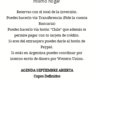
mismo hogar
Reservas con el total de la inversión.
Puedes hacerlo vía Transferencia (Pide la cuenta
Bancaria)
Puedes hacerlo vía botón "Chile" que además te
permite pagar con tu tarjeta de crédito.
Si eres del extranjero puedes darle al botón de
Paypal.
Si estás en Argentina puedes coordinar por
interno envío de dinero por Western Union.
AGENDA SEPTIEMBRE ABIERTA
Cupos Definidos
CHILE
PAYPAL
Una vez hagas la reserva, envía mail a
hola@renaseranimal.con
tu comprobante.
Te
responderemos dentro de 24 hrs. para coordinar