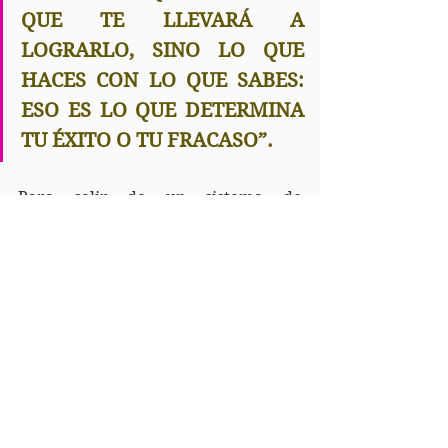
QUE TE LLEVARÁ A 
LOGRARLO, SINO LO QUE 
HACES CON LO QUE SABES: 
ESO ES LO QUE DETERMINA 
TU ÉXITO O TU FRACASO”.
Para salir de un sistema de 
programación mental se necesita 
apoyo, constancia, acompañamiento. 
Y no es porque no tengamos el poder 
de hacerlo absolutamente sol@s, 
sino porque 
no se puede liberar 
subjetivamente
 legado de años (en 
este cuerpo sosteniendo herencias 
mentales heredadas y absorbidas) y 
siglos (de otras vidas que han 
quedado pendientes)