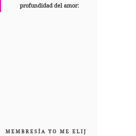
profundidad del amor:
M E M B R E S Í A   Y O   M E   E L I J 