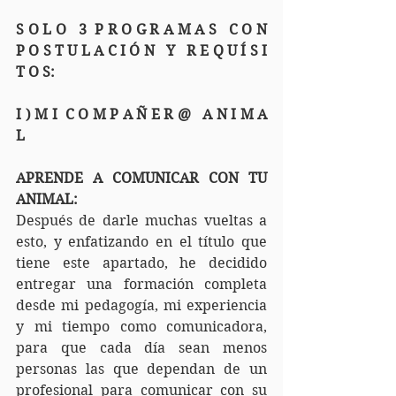
S O L O   3  P R O G R A M A S   C O N   
P O S T U L A C I Ó N   Y   R E Q U Í S I 
T O S:
I ) M I  C O M P A Ñ E R @   A N I M A 
L
APRENDE A COMUNICAR CON TU 
ANIMAL:
Después de darle muchas vueltas a 
esto, y enfatizando en el título que 
tiene este apartado, he decidido 
entregar una formación completa 
desde mi pedagogía, mi experiencia 
y mi tiempo como comunicadora, 
para que cada día sean menos 
personas las que dependan de un 
profesional para comunicar con su 