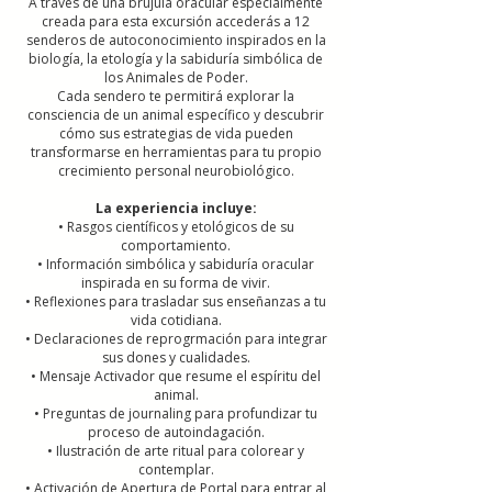
A través de una brújula oracular especialmente
creada para esta excursión accederás a 12
senderos de autoconocimiento inspirados en la
biología, la etología y la sabiduría simbólica de
los Animales de Poder.
Cada sendero te permitirá explorar la
consciencia de un animal específico y descubrir
cómo sus estrategias de vida pueden
transformarse en herramientas para tu propio
crecimiento personal neurobiológico.
La experiencia incluye:
• Rasgos científicos y etológicos de su
comportamiento.
• Información simbólica y sabiduría oracular
inspirada en su forma de vivir.
• Reflexiones para trasladar sus enseñanzas a tu
vida cotidiana.
• Declaraciones de reprogrmación para integrar
sus dones y cualidades.
• Mensaje Activador que resume el espíritu del
animal.
• Preguntas de journaling para profundizar tu
proceso de autoindagación.
• Ilustración de arte ritual para colorear y
contemplar.
• Activación de Apertura de Portal para entrar al