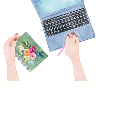
¿Si quisiera sesiones de
continuidad
?
La cantidad total de sesiones dependerá
exclusivamente de ti, de la problemática a
trabajar, del tiempo que llevas
experimentándola y de lo que quieres lograr.
Se recomendará un mínimo de 3 sesiones.
En la etapa de continuidad se trabaja con un
formulario que te lleva a revisar cómo han