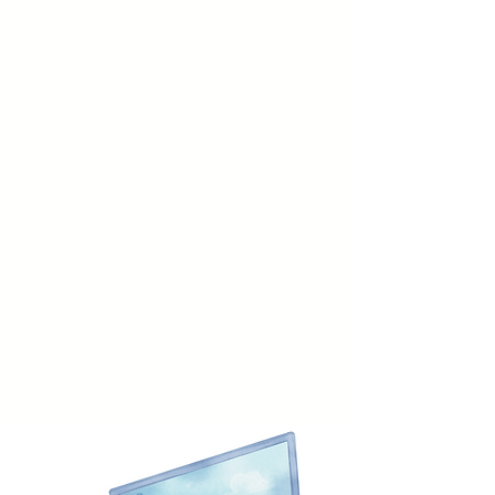
midiendo con hechos concretos
Por ejemplo hay síntomas que responden a
estados temporales y que por tanto, tomará
menos t
iempo de equilibrar, pero habrán otros
síntomas que tienen que ver con traumas y
heridas pasadas, los que se han hecho crónicos.
En este último caso tenemos que ir por capas, es
decir, primero ocupar terapia para generar el
estado emocional más apto que permita
sobrellevar la situación que estás viviendo y
luego seguir indagando a la raíz del conflicto y
trabajar con esencias para ese origen.
Ahora bien,
un proceso terapéutico esencial
tiene un mínimo de 4
sesiones,
(se
denominan sesiones de continuidad luego de
la primera)
lo que nos permite observar de
qué manera han influido las Flores en ti,
verifican
do si se mantienen, se fusionan o se
cambian.