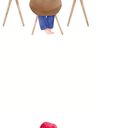
Mi Rol dentro de la Terapia
Generar un espacio seguro para que puedas
desribir tu situación en confianza y con plena
consciencia.
Canalizar las esencias florales para ti.
Darte a conocer los remedios florales con tal
que hagas consciente tu profeso medicinal de
evolución.
Inspirarte y acompañarte en esta etapa de tu
vida.