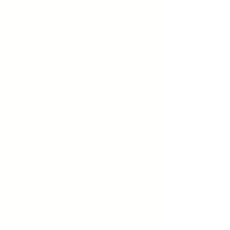
Sistemas Florales que utilizo
A partir de la situación, de lo que
concluya y canalice para ti, serán las
esencias que utilice, que pueden ser solo
de un sistema, o mixto.
Sistema Floral Bach
Sistema Mediterraneo
Sistema Tamas
Sistema Floral Chileno
Dentro de estos sistemas, tenemos niveles de
profundidad, están las que abordan los
desequilibrios desde una capa menos
profunda, pero también están por ejemplo
los sistemas que trabajan a nivel celular y
aúrico, pudiendo incluyo impermeabilizar de
temas externos como electrodomésticos y
artículos tecnológicos; y están los sistemas
que desde el psiquimo desbloquean la carga
genética familiar heredada.