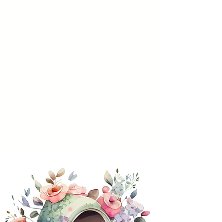
estado tus pensamientos, emociones,
sentires, síntomas hábitos y roles, con el
objetivo de comprender si debemos mantener
la misma fórmula o cambiarla.
La frecuencia entre sesiones la detemrina lo
que te dura el frasco, es decir, la idea es no
permitir que se acabe para agendar la
siguiente sesión.
El frasco de terapia
de 30 ml,
estará listo
3
días hábiles posteriores a la sesión de
continuidad, el que se coordinará para retiro o
despacho (el valor del envío es pagado por la
persona consultante)
Si amerita se entrega sugerencia de 1
ejercicio, los que pueden estar relacionados
con terapia hoponopono, geometría sagrada o
geometría cromática.