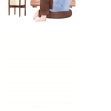
¿Cómo se vive la terapia
?
La terapia se vive así:
Te envío un formulario para que en confianza
puedas expresarte libremente respecto a miedos,
culpa, recriminación, sensación de agobio,
ansiedad o lo que sea que te haya traído a vivir la
terapia floral.
7 días despues en un encuentro zoom de 45
minutos, conversamos sobre tu formulario y te
presentaré tu preparado floral para que conozcas
de qué tratan las vibraciones.
Cerramos juntas haciendo un ejercicio energetico
terapeutico.